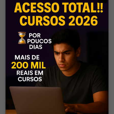
💬
Equipe que fala a sua língua
Sabe aquele suporte frio,
automático? Esquece. Aqui tem
gente de verdade cuidando do
seu sucesso.
🚀
Custo acessível com
qualidade premium
A gente prova que estudar com
material top não precisa pesar
no bolso. E com um atendimento
que vale por dois.