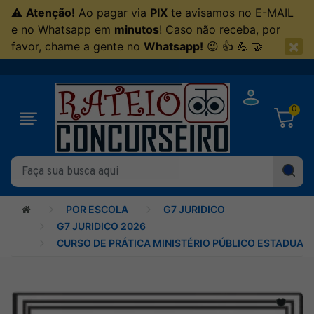
⚠
Atenção!
Ao pagar via
PIX
te avisamos no E-MAIL
e no Whatsapp em
minutos
! Caso não receba, por
×
favor, chame a gente no
Whatsapp!
😉 👍 💪 🤝
0
POR ESCOLA
G7 JURIDICO
G7 JURIDICO 2026
CURSO DE PRÁTICA MINISTÉRIO PÚBLICO ESTADUAL -