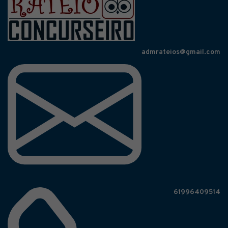
admrateios@gmail.com
61996409514