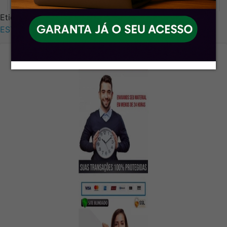
Etiquetas:
CURSO
,
DE
,
PRÁTICA
,
MINISTÉRIO
,
PÚBLICO
,
ESTADUAL
,
-
,
G7
,
JURÍDICO
,
2026