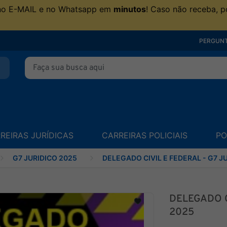
no E-MAIL e no Whatsapp em
minutos
! Caso não receba, p
PERGUNT
REIRAS JURÍDICAS
CARREIRAS POLICIAIS
PO
G7 JURIDICO 2025
DELEGADO CIVIL E FEDERAL - G7 J
DELEGADO C
2025