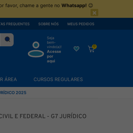
or favor, chame a gente no
Whatsapp!
😉
×
AS FREQUENTES
SOBRE NÓS
MEUS PEDIDOS
Seja
bem-
0
vindo(a)!
Acesse
por
aqui
R ÁREA
CURSOS REGULARES
URÍDICO 2025
IVIL E FEDERAL - G7 JURÍDICO