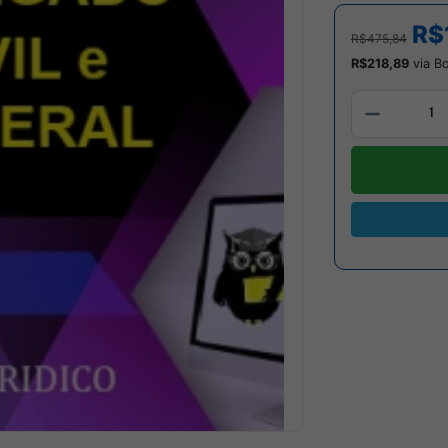
R$
R$475,84
R$218,89
via Bo