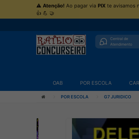
⚠
Atenção!
Ao pagar via
PIX
te avisamos 
👍 💪 🤝
Central de
Atendimento
OAB
POR ESCOLA
CAR
POR ESCOLA
G7 JURIDICO