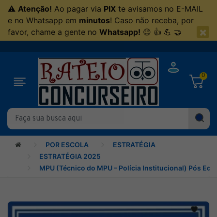
⚠
Atenção!
Ao pagar via
PIX
te avisamos no E-MAIL
e no Whatsapp em
minutos
! Caso não receba, por
×
favor, chame a gente no
Whatsapp!
😉 👍 💪 🤝
0
POR ESCOLA
ESTRATÉGIA
ESTRATÉGIA 2025
MPU (Técnico do MPU – Polícia Institucional) Pós Edit