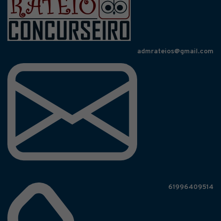
admrateios@gmail.com
61996409514