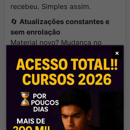
recebeu. Simples assim.
🔄
Atualizações constantes e
sem enrolação
Material novo? Mudança no
edital? A gente já tá em cima,
×
atualizando tudo pra você.
📦
Conteúdo completo e bem
organizado
Tudo no lugar certo, com acesso
fácil, do jeitinho que quem
estuda todo dia precisa.