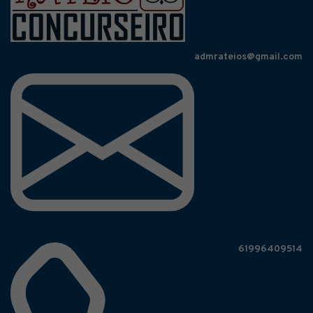
admrateios@gmail.com
61996409514