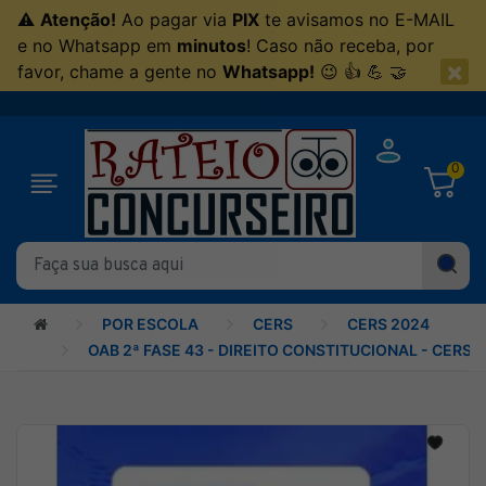
⚠
Atenção!
Ao pagar via
PIX
te avisamos no E-MAIL
e no Whatsapp em
minutos
! Caso não receba, por
×
favor, chame a gente no
Whatsapp!
😉 👍 💪 🤝
0
POR ESCOLA
CERS
CERS 2024
OAB 2ª FASE 43 - DIREITO CONSTITUCIONAL - CERS 