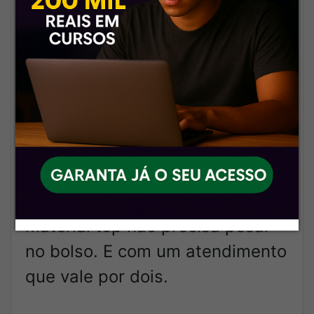
💬
Equipe que fala a sua língua
Sabe aquele suporte frio,
automático? Esquece. Aqui tem
gente de verdade cuidando do
seu sucesso.
🚀
Custo acessível com
qualidade premium
A gente prova que estudar com
material top não precisa pesar
no bolso. E com um atendimento
que vale por dois.