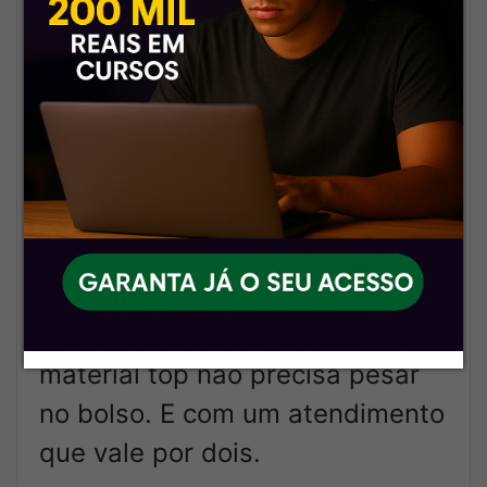
💬
Equipe que fala a sua língua
Sabe aquele suporte frio,
automático? Esquece. Aqui tem
gente de verdade cuidando do
seu sucesso.
🚀
Custo acessível com
qualidade premium
A gente prova que estudar com
material top não precisa pesar
no bolso. E com um atendimento
que vale por dois.