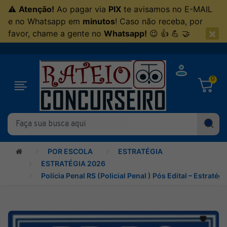
⚠
Atenção!
Ao pagar via
PIX
te avisamos no E-MAIL
e no Whatsapp em
minutos
! Caso não receba, por
×
favor, chame a gente no
Whatsapp!
😉 👍 💪 🤝
0
POR ESCOLA
ESTRATÉGIA
ESTRATÉGIA 2026
Polícia Penal RS (Policial Penal ) Pós Edital – Estratég