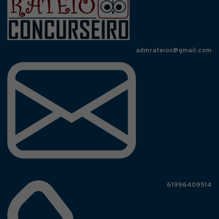
admrateios@gmail.com
61996409514