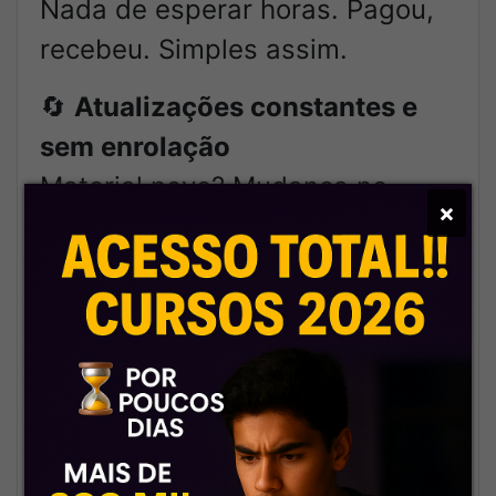
Nada de esperar horas. Pagou,
recebeu. Simples assim.
🔄
Atualizações constantes e
sem enrolação
Material novo? Mudança no
×
edital? A gente já tá em cima,
atualizando tudo pra você.
📦
Conteúdo completo e bem
organizado
Tudo no lugar certo, com acesso
fácil, do jeitinho que quem
estuda todo dia precisa.