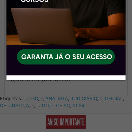
seu sucesso.
🚀
Custo acessível com
qualidade premium
A gente prova que estudar com
material top não precisa pesar
no bolso. E com um atendimento
que vale por dois.
Etiquetas:
TJ
,
GO
,
-
,
ANALISTA
,
JUDICIÁRIO
,
e
,
OFICIAL
,
DE
,
JUSTIÇA
,
-
,
TJGO
,
-
,
CEISC
,
2024