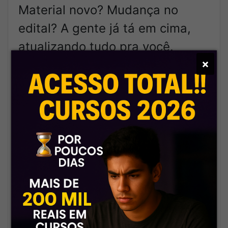
Material novo? Mudança no
edital? A gente já tá em cima,
atualizando tudo pra você.
×
📦
Conteúdo completo e bem
organizado
Tudo no lugar certo, com acesso
fácil, do jeitinho que quem
estuda todo dia precisa.
💬
Equipe que fala a sua língua
Sabe aquele suporte frio,
automático? Esquece. Aqui tem
gente de verdade cuidando do