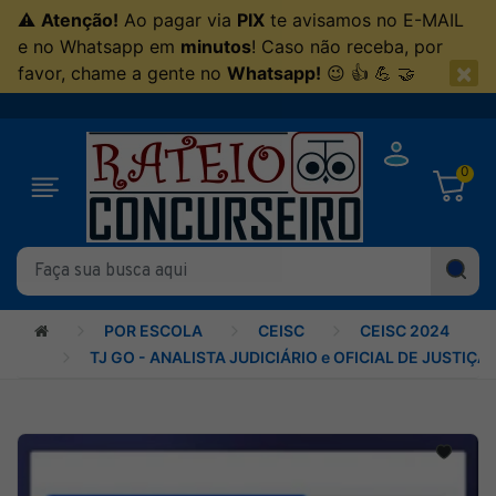
⚠
Atenção!
Ao pagar via
PIX
te avisamos no E-MAIL
e no Whatsapp em
minutos
! Caso não receba, por
×
favor, chame a gente no
Whatsapp!
😉 👍 💪 🤝
0
POR ESCOLA
CEISC
CEISC 2024
TJ GO - ANALISTA JUDICIÁRIO e OFICIAL DE JUSTIÇA 